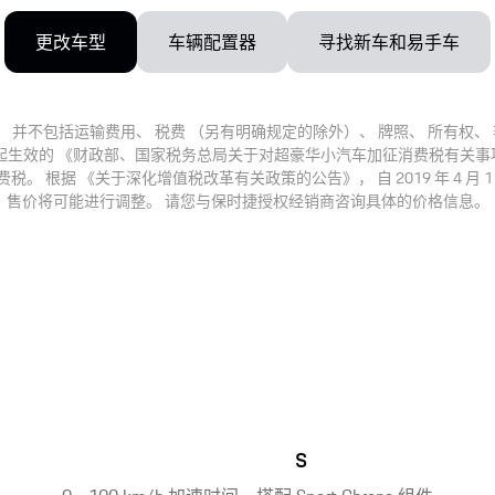
更改车型
车辆配置器
寻找新车和易手车
 并不包括运输费用、 税费 （另有明确规定的除外）、 牌照、 所有权、
 1 日起生效的 《财政部、国家税务总局关于对超豪华小汽车加征消费税有关事项的通
 根据 《关于深化增值税改革有关政策的公告》， 自 2019 年 4 月
售价将可能进行调整。 请您与保时捷授权经销商咨询具体的价格信息。
s